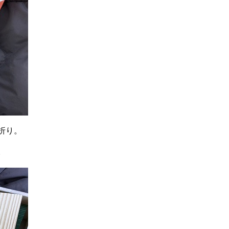
折り。
。