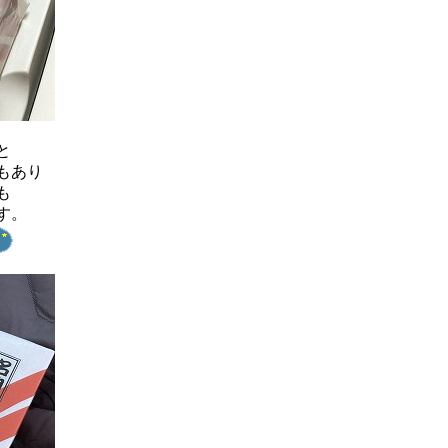
と
もあり
も
す。