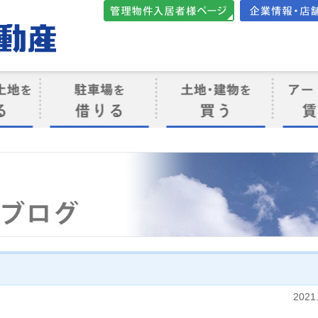
管理物件入居者様向けペ
会社案内・店
ージ
ト
駐車場を借りる
売買物件を買う
賃貸管
け
2021