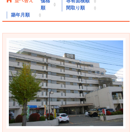
価格
専有面積順
順
間取り順
築年月順