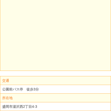
交通
公園前バス停 徒歩3分
所在地
盛岡市湯沢西2丁目4-3