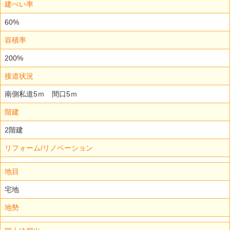
建ぺい率
60%
容積率
200%
接道状況
南側私道5ｍ 間口5ｍ
階建
2階建
リフォーム/リノベーション
地目
宅地
地勢