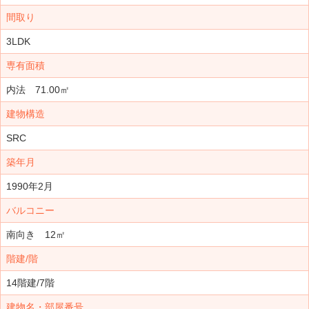
間取り
3LDK
専有面積
内法 71.00㎡
建物構造
SRC
築年月
1990年2月
バルコニー
南向き 12㎡
階建/階
14階建/7階
建物名・部屋番号