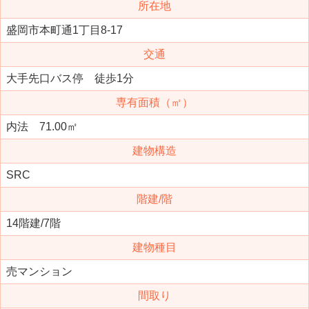
所在地
盛岡市本町通1丁目8-17
交通
大手先口バス停 徒歩1分
専有面積（㎡）
内法 71.00㎡
建物構造
SRC
階建/階
14階建/7階
建物種目
売マンション
間取り