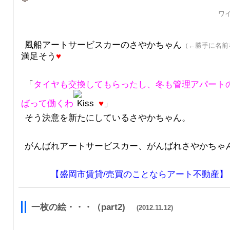
ワイルドだろ～
風船アートサービスカーのさやかちゃん
（←勝手に名前
満足そう
♥
「
タイヤも交換してもらったし、冬も管理アパート
ばって働くわ
♥
」
そう決意を新たにしているさやかちゃん
。
がんばれアートサービスカー、がんばれさやかちゃ
【盛岡市賃貸/売買のことならアート不動産】
一枚の絵・・・（part2)
(2012.11.12)