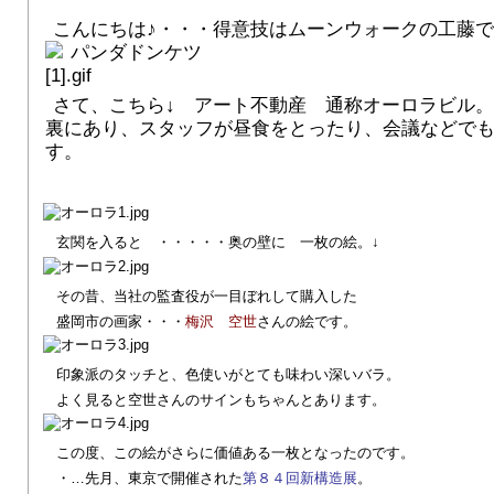
こんにちは♪・・・得意技はムーンウォークの工藤
さて、こちら↓ アート不動産 通称
オーロラビル。
裏にあり、
スタッフが昼食をとったり、
会議などで
す。
玄関を入ると ・・・・・奥の壁に 一枚の絵。↓
その昔、当社の監査役が一目ぼれして購入した
盛岡市の画家・・・
梅沢 空世
さんの絵です。
印象派のタッチと、色使いがとても味わい深いバラ。
よく見ると空世さんのサインもちゃんとあります。
この度、この絵がさらに価値ある一枚となったのです。
・…先月、東京で開催された
第８４回新構造展
。