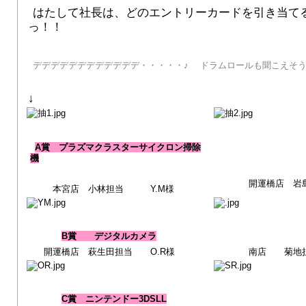
はたして社長は、どのエントリーカードを引き当て
っ！！
デデデデデデデデデデデデ・・・・・♪
ドラムロールも聞こえそ
↓
A賞 プラズマクラスターサイクロン掃除
機
開運橋店 岩島
本宮店 小林担当 Y.M様
B賞 デジタルカメラ
開運橋店 萩生田担当 O.R様
南店 菊地担当
C賞 ニンテンドー3DSLL