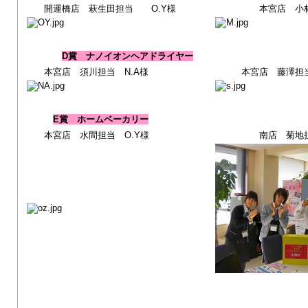
開運橋店 萩生田担当 O.Y様
本宮店 小林担
D賞 ナノイオンヘアドライヤー
本宮店 須川担当 N.A様
本宮店 藤澤担当 
E賞 ホームベーカリー
本宮店 水間担当 O.Y様
南店 菊地担当