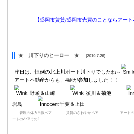
【盛岡市賃貸/盛岡市売買のことならアート
★ 川下りのヒーロー ★
(2010.7.26)
昨日は、恒例の北上川ボート川下りでしたね～
アート不動産からも、4組が参加しました！！
野頭＆山崎
須川＆菊池
岩島
千葉＆上田
管理の体力自慢ペア 賃貸のさわやかペア
アートの
ートのAKBその2