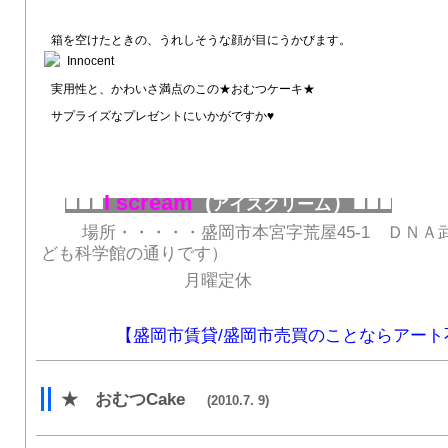
箱を空けたときの、うれしそうな顔が目にうかびます。
実用性と、かわいさ満点のこの★おむつケーキ★
サプライズなプレゼントにいかがですか♥
■■■
I scream
(
）■■■
アイスクリーム
場所・・・・・盛岡市本宮字荒屋45-1 ＤＮＡ
ども科学館の通りです）
月曜定休
【盛岡市賃貸/盛岡市売買のことならアート
★ おむつCake
(2010.7. 9)