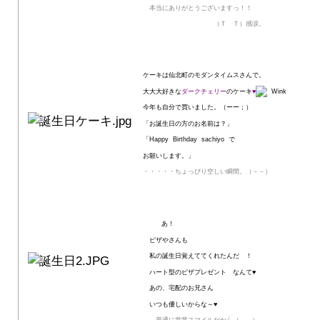
本当にありがとうございますっ！！
（Ｔ Ｔ）感涙。
ケーキは仙北町のモダンタイムスさんで。
大大大好きな
ダークチェリー
のケーキ
♥
今年も自分で買いました。（ーー；）
「お誕生日の方のお名前は？」
「Happy Birthday sachiyo で
お願いします。」
・・・・・ちょっぴり空しい瞬間。（－－）
あ！
ピザやさんも
私の誕生日覚えててくれたんだ ！
ハート型のピザプレゼント なんて♥
あの、宅配のお兄さん
いつも優しいからな～♥