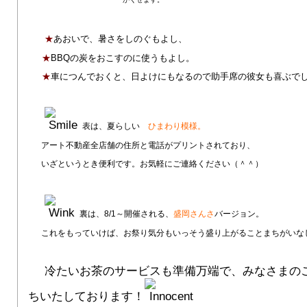
★
あおいで、暑さをしのぐもよし、
★
BBQの炭をおこすのに使うもよし。
★
車につんでおくと、日よけにもなるので助手席の彼女も喜ぶで
表は、夏らしい
ひまわり模様。
アート不動産全店舗の住所と電話がプリントされており、
いざというとき便利です。お気軽にご連絡ください（＾＾）
裏は、8/1～開催される、
盛岡さんさ
バージョン。
これをもっていけば、お祭り気分もいっそう盛り上がることまちがいな
冷たいお茶のサービスも準備万端で、みなさまの
ちいたしております！