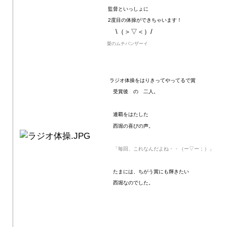
監督といっしょに
2度目の体操ができちゃいます！
\（＞▽＜）/
愛のムチバンザーイ
ラジオ体操をはりきってやってるで賞
受賞後 の 二人。
連覇をはたした
西堀の喜びの声。
「毎回、これなんだよね・・（ー▽ー；）」
たまには、ちがう賞にも輝きたい
西堀なのでした。