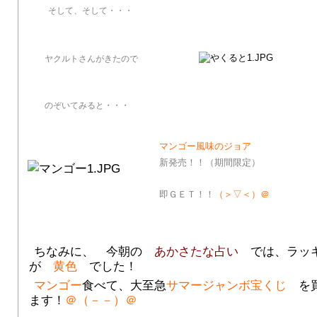
そして、そして・・・
ヤクルトさんがきたので
のぞいてみると・・・
マンゴー風味のジョア
新発売！！（期間限定）
即ＧＥＴ
！！
（＞▽＜）＠
ちなみに、 今朝の
あかさたな占い
では、ラッ
が
黄色
でした！
マンゴー
食べて、大至急
サマージャンボ宝くじ
を
ます！
＠（－－）＠