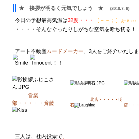
★ 挨拶が明るく元気でしょう ★
(2010.7. 8)
今日の予想最高気温は
32度・・・
（－－；）
あづい≈≈
・・・・そんなぐったりしがちな空気を断ち切る！
アート不動産
ムードメーカー
、3人をご紹介いたし
！！
営業
北店・・・・・明
部・・・・・斉藤
石
店・・
三人は、社内投票で
、