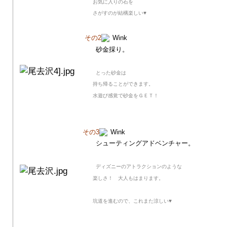
お気に入りの石を
さがすのが
結構楽しい♥
その2
砂金採り。
とった砂金は
持ち帰ることができます。
水遊び感覚で砂金をＧＥＴ！
その3
シューティングアドベンチャー。
ディズニーのアトラクションのような
楽しさ！ 大人もはまります。
坑道を進むので、これまた涼しい♥