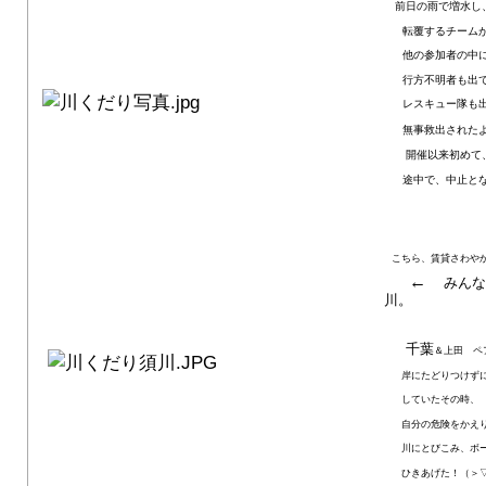
前日の雨で増水し
転覆するチームが
他の参加者の中
行方不明者も出
レスキュー隊も
無事救出されたよ
開催以来初めて
途中で、中止とな
こちら、賃貸さわや
←
みんな
川。
千葉
＆上田 ペ
岸にたどりつけずに
していたその時、
自分の危険をかえ
川にとびこみ、ボ
ひきあげた！（＞