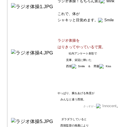
ラジオ体操！もちろん第1
これで、体が
シャキッと目覚めます。
ラジオ体操を
はりきってやっているで賞。
社内アンケート表彰で
見事、栄冠に輝いた
西堀
＆ 齊藤
やっぱり、腕をあげる角度が
みんなと違う西堀。
。
さっすが～
ダラダラしていると
西堀監督の推薦により