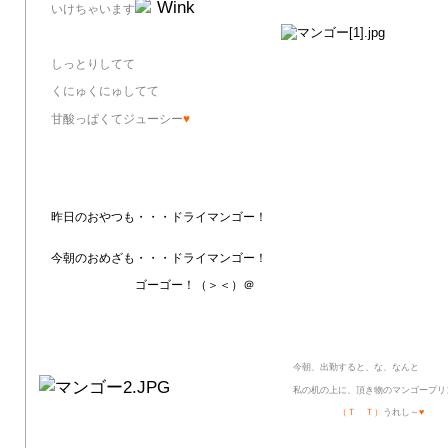
いけちゃいます
しっとりしてて
くにゅくにゅしてて
甘酸っぱくてジューシー
♥
昨日のおやつも・・・ドライマンゴー！
今朝のおめざも・・・ドライマンゴー！
ゴーゴー！（＞＜）＠
今朝、出勤すると、な、なんと
私の机の上に、頂き物のマンゴープリ
（Ｔ Ｔ）
うれし～
♥