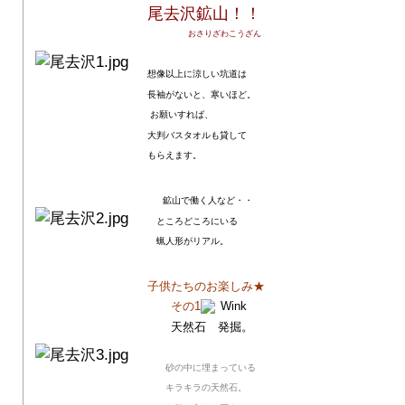
尾去沢鉱山！！
おさりざわこうざん
想像以上に涼しい坑道は
長袖がないと、寒いほど。
お願いすれば、
大判バスタオルも貸して
もらえます。
鉱山で働く人など・・
ところどころにいる
蝋人形がリアル。
子供たちのお楽しみ★
その1
天然石 発掘。
砂の中に埋まっている
キラキラの天然石。