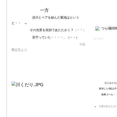
一方
須川とペアを組んだ菊池はという
と・・ →
その光景を笑顔であたたかく？
（＾＾）
見守っていた・・・・。（－－）
（＾＾）/
※
目
撃証言より
なにはとも
参加した4組は中
無事ゴール
！
←
出番を終えたボ