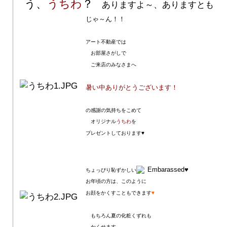
う、
うちわ
？
ありますよ～、ありますとも
じゃ～ん！！
アート不動産では
お部屋さがしで
ご来店のみなさまへ
暑い中ありがとうございます！
の感謝の気持ちをこめて
オリジナル
うちわ
を
プレゼントしております♥
♥
ちょっぴり恥ずかしい
お年頃の方は、このように
お顔をかくすこともできます
♥
もちろん夏の化粧くずれも
かくせます。