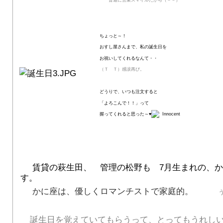
普通に営業スマイルだから（－－）
ちょっと～！
おすし屋さんまで、私の誕生日を
お祝いしてくれるなんて・・
（Ｔ Ｔ）感涙再び。
どうりで、いつも注文すると
「よろこんで！！」って
握ってくれると思った～♥
賃貸の萩生田、 管理の松野も 7月生まれの、か
す。
かに座は、優しくロマンチストで家庭的。
誕生日を覚えていてもらうって、とってもうれし