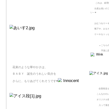
これは、経理
出産お祝いのプ
い～♥
おむつをケーキ
靴下や、おもち
ケーキをトッピ
←こちらの場合
予算に応じて
花束のような華やかさは、
ＢＡＢＹ 誕生のうれしい気分を
さらに、もりあげてくれそうです♥
全国発送
こんなかわい
オリジナル段
入って届き